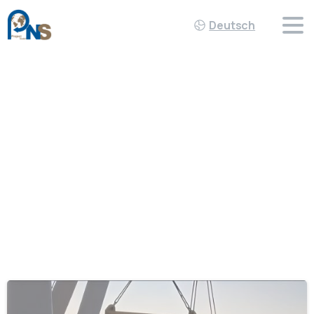
Deutsch
Schlagwort:
Italy
Home
Italy
-