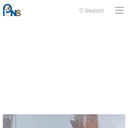
Deutsch
Schlagwort:
Team_Effort
Home
Team_Effort
-